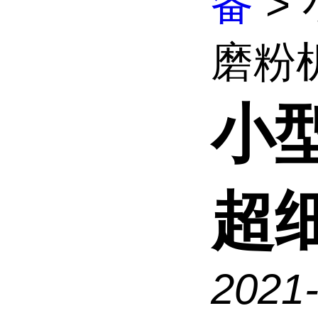
备
>
磨粉
小
超
2021