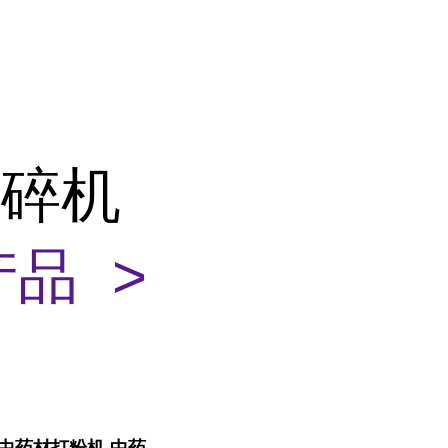
粉碎机
品 >