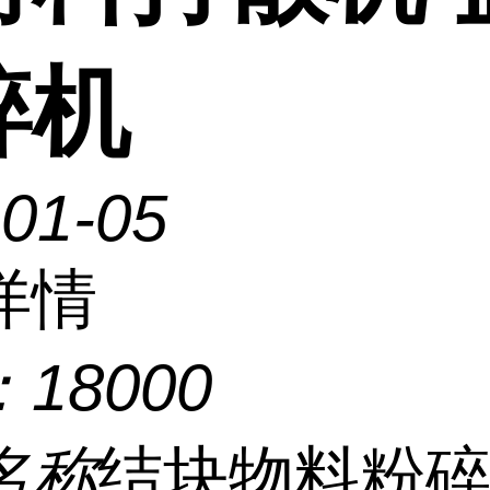
碎机
-01-05
详情
：
18000
名称
结块物料粉碎