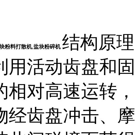
结构原理
块粉料打散机
,
盐块粉碎机
利用活动齿盘和
的相对高速运转
物经齿盘冲击、