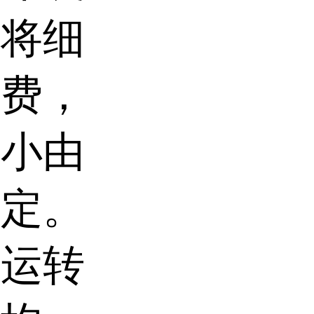
会将细
浪费，
大小由
决定。
，运转