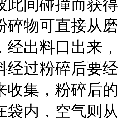
彼此间碰撞而获
粉碎物可直接从
，经出料口出来
料经过粉碎后要
来收集，粉碎后
在袋内，空气则