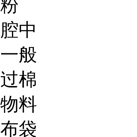
得粉
磨腔中
，一般
经过棉
的物料
从布袋