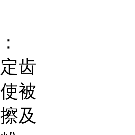
：
固定齿
，使被
摩擦及