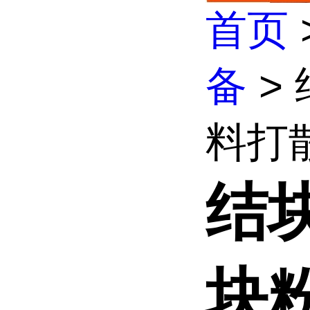
首页
备
>
料打散
结
块