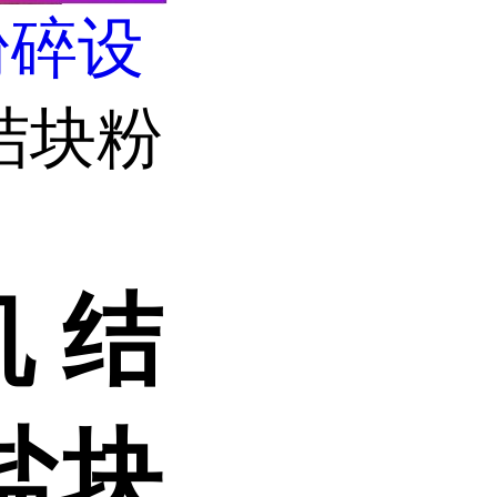
粉碎设
结块粉
 结
盐块