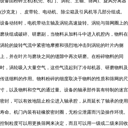
设备由粉碎主机(机壳、机门、涡轮、主轴、筛网)、旋风分离器
(沙克龙）、皮带轮、电动机、除尘箱及引风机等几部分组成。
设备动转时，电机带动主轴及涡轮高速旋转。涡轮与筛网圈上的
磨块组成破碎、研磨副，当物料从加料斗中进入机腔内，物料在
涡轮的旋转气流中紧密地摩擦和强烈地冲击到涡轮的叶片内侧
上，并在叶片与磨块之间的缝隙中再次研磨。在粉碎物料的同
时，涡轮吸入大量空气，这些气流起到了冷却机器、研磨物料及
传送细料的作用。物料粉碎的细度取决于物料的性质和筛网的尺
寸，以及物料和空气的通过量。设备的轴承部件装有特制的迷宫
密封，可以有效地阻止粉尘进入轴承腔，从而延长了轴承的使用
寿命。机门内装有硅橡胶密封圈，无粉尘泄露而污染操作环境。
控制粒度可以用更换筛网来决定，而且可以用一级或二级来回收