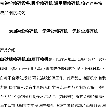
带除尘粉碎设备
,
吸尘粉碎机
,
通用型粉碎机
,粉碎速率快,
成品细度均匀.
30B除尘粉碎机，无污染粉碎机，无粉尘粉碎机
产品介绍
白砂糖粉碎机
,
白糖打粉机
是可以连续加工,低温粉碎的一款粉
碎机。该机由于采用活动水源来降低粉碎腔的温度,粉碎过程中
白糖不会溶化,发粘,可以连续粉碎工作。此产品占地面积小,包装
方便,操作简单,噪音小且绝无粉尘污染,是理想的制粉设备。本机
全为304不锈钢材料制作,机壳内部（粉碎槽）所有齿槽经精密机
加工从而达到表面平滑,易于清理,改变了普通粉碎机内壁粗糙,易