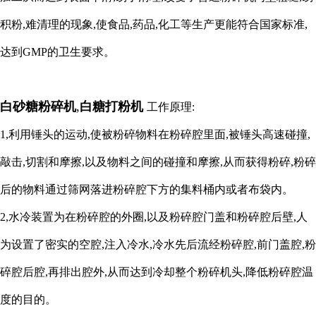
积粉,难清理的现象,使食品,药品,化工等生产更能符合国家标准,
达到GMP的卫生要求。
白砂糖粉碎机
,
白糖打粉机
工作原理:
1,利用锤头的运动,使被粉碎物料在粉碎腔里面,被锤头高速碰撞,
敲击,切割和摩擦,以及物料之间的碰撞和摩擦,从而获得粉碎,粉碎
后的物料通过筛网落进粉碎腔下方的集料桶内或者布袋内。
2,水冷装置为在粉碎腔的外圈,以及粉碎腔门盖和粉碎腔后壁,人
为设置了密实的空腔,注入冷水,冷水先后流经粉碎腔,前门盖腔,粉
碎腔后腔,再排出腔外,从而达到冷却整个粉碎机头,降低粉碎腔温
度的目的。