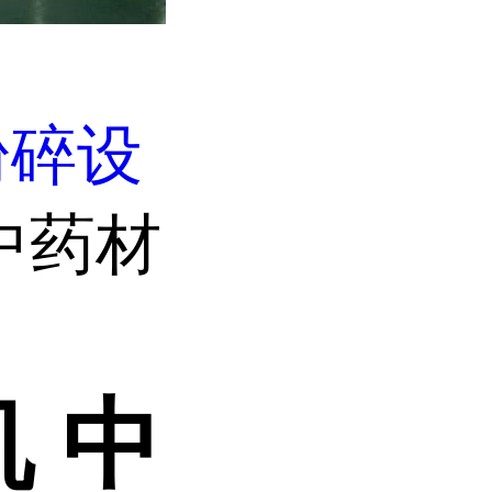
粉碎设
中药材
 中