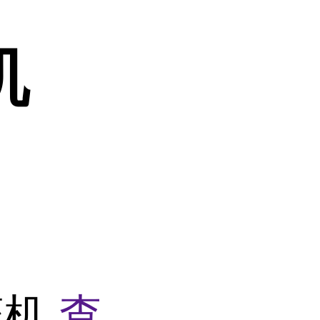
机
碎机
查