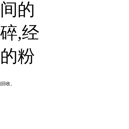
料间的
碎,经
需的粉
滤回收。