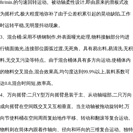
8r/min.的匀速回转运动。被动轴柔性设计,即由原来的滑板式改
为摇杆式,极大程度地弥补了由于公差积累引起的晃动缺陷,工作
时运转平稳,无明显抖动现象。
3、混合桶:采用不锈钢制作,外表面哑光处理,物料接触部分均进
行镜面抛光,连接部位圆弧过渡,无死角。具有易出料,易清洗,无积
料,无交叉污染等特点。由于混合桶体具有多方向运动,使桶体内
的物料交叉混合,混合效果高,均匀度达到99.9%以上,装料系数可
达0.8,混合时间短,效率高。
4、万向摇臂:二只Y型万向摇臂悬装于主、从动轴端部,二只万向
成向摇臂在空间既交叉又互相垂直。当主动轴被拖动旋转时,万
向节使料桶在空间周而复始地作平移、转动和翻滚等复合运动。
物料则在筒体内跟着作轴向、径向和环向的三维复合运动。独特