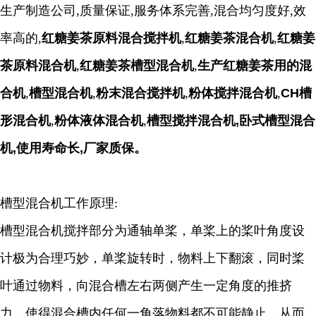
生产制造公司,质量保证,服务体系完善,混合均匀度好,效
率高的,
红糖姜茶原料混合搅拌机
,
红糖姜茶混合机
,
红糖姜
茶原料混合机
,
红糖姜茶槽型混合机
,
生产红糖姜茶用的混
合机
,
槽型混合机
,
粉末混合搅拌机
,
粉体搅拌混合机
,
CH槽
形混合机
,
粉体液体混合机
,
槽型搅拌混合机,卧式槽型混合
机,使用寿命长,厂家质保。
槽型混合机工作原理:
槽型混合机搅拌部分为通轴单桨，单桨上的桨叶角度设
计极为合理巧妙，单桨旋转时，物料上下翻滚，同时桨
叶通过物料，向混合槽左右两侧产生一定角度的推挤
力，使得混合槽内任何一角落物料都不可能静止，从而