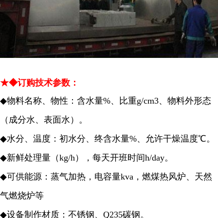
★◆订购技术参数：
◆
物料名称、物性：含水量%、比重g/cm3、物料外形态
（成分水、表面水）。
◆
水分、温度：初水分、终含水量%、允许干燥温度℃。
◆
新鲜处理量（kg/h），每天开班时间h/day。
◆
可供能源：蒸气加热，电容量kva，燃煤热风炉、天然
气燃烧炉等
◆
设备制作材质：不锈钢、Q235碳钢。