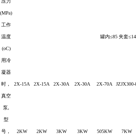
压力
(MPa)
工作
温度
罐内≤85 夹套≤14
(oC)
用冷
凝器
时，
2X-15A
2X-15A
2X-30A
2X-30A
2X-70A
JZJX300-
真空
泵,
型
号，
2KW
2KW
3KW
3KW
505KW
7KW