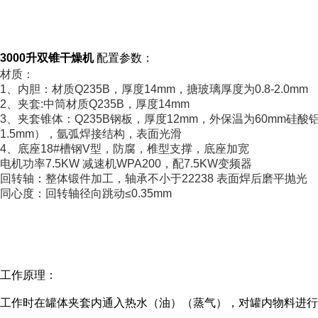
3000升双锥干燥机
配置参数：
材质：
1、内胆：材质Q235B，厚度14mm，搪玻璃厚度为0.8-2.0mm
2、夹套:中筒材质Q235B，厚度14mm
3、夹套锥体：Q235B钢板，厚度12mm，外保温为60mm硅酸
1.5mm），氩弧焊接结构，表面光滑
4、底座18#槽钢V型，防腐，椎型支撑，底座加宽
电机功率7.5KW 减速机WPA200，配7.5KW变频器
回转轴：整体锻件加工，轴承不小于22238 表面焊后磨平抛光
同心度：回转轴径向跳动≤0.35mm
工作原理：
工作时在罐体夹套内通入热水（油）（蒸气），对罐内物料进行