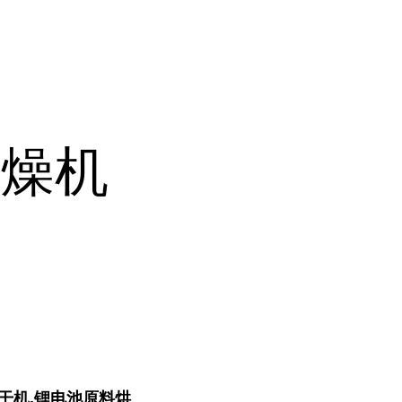
干燥机
干机,锂电池原料烘