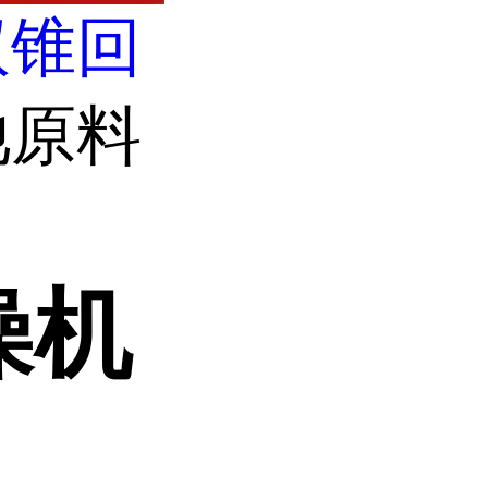
双锥回
池原料
燥机