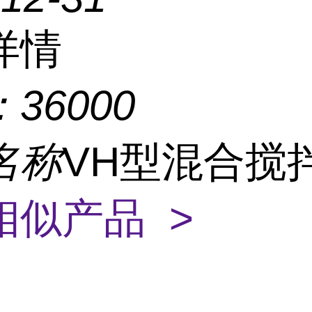
详情
：
36000
名称
VH型混合搅
相似产品 >