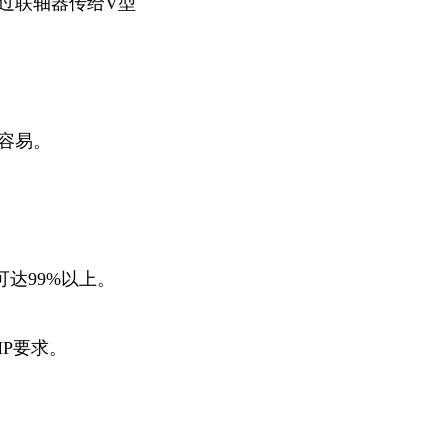
过联轴器传给V型
容易。
达99%以上。
P要求。