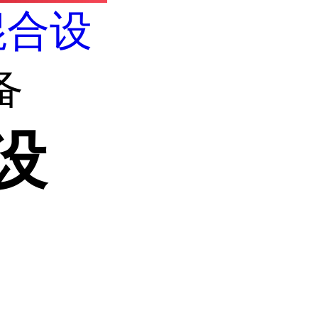
混合设
备
设