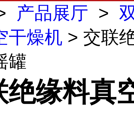
>
产品展厅
>
空干燥机
> 交联
摇罐
联绝缘料真