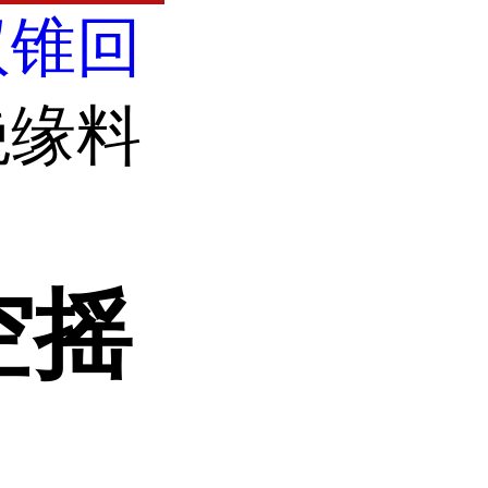
双锥回
绝缘料
空摇