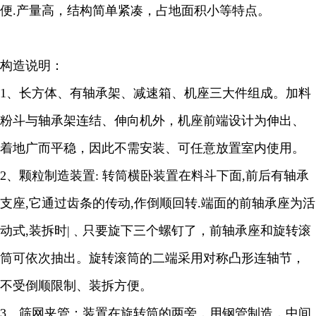
便.产量高，结构简单紧凑，占地面积小等特点。
构造说明：
1、长方体、有轴承架、减速箱、机座三大件组成。加料
粉斗与轴承架连结、伸向机外，机座前端设计为伸出、
着地广而平稳，因此不需安装、可任意放置室内使用。
2、颗粒制造装置: 转筒横卧装置在料斗下面,前后有轴承
支座,它通过齿条的传动,作倒顺回转.端面的前轴承座为活
动式,装拆时|﹑只要旋下三个螺钉了，前轴承座和旋转滚
筒可依次抽出。旋转滚筒的二端采用对称凸形连轴节，
不受倒顺限制、装拆方便。
3、筛网夹管：装置在旋转筒的两旁，用钢管制造，中间