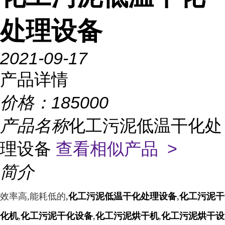
处理设备
2021-09-17
产品详情
价格：
185000
产品名称
化工污泥低温干化处
理设备
查看相似产品 >
简介
效率高,能耗低的
,
化工污泥低温干化处理设备
,
化工污泥干
化机
,
化工污泥干化设备
,
化工污泥烘干机
,
化工污泥烘干设