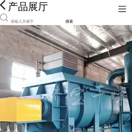
产品展厅
搜索