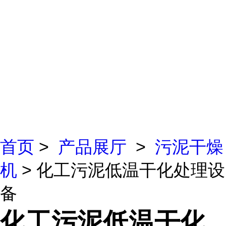
首页
>
产品展厅
>
污泥干燥
机
> 化工污泥低温干化处理设
备
化工污泥低温干化