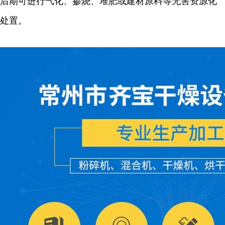
后期可进行气化、掺烧、堆肥或建材原料等无害资源化
处置。