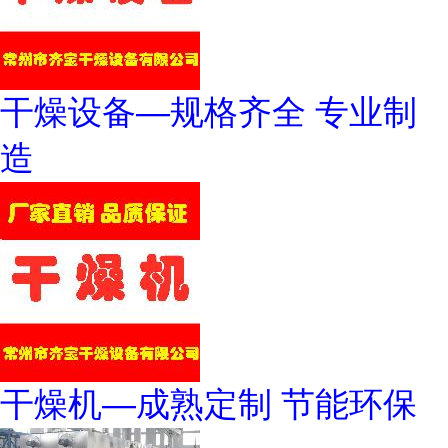
干燥设备—规格齐全 专业制
造
干燥机—成熟定制 节能环保