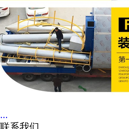
...
联系我们