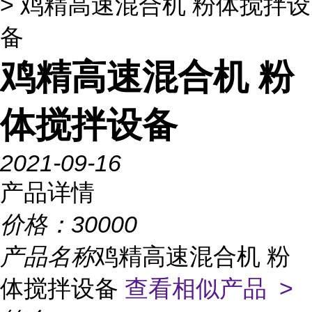
> 鸡精高速混合机 粉体搅拌设
备
鸡精高速混合机 粉
体搅拌设备
2021-09-16
产品详情
价格：
30000
产品名称
鸡精高速混合机 粉
体搅拌设备
查看相似产品 >