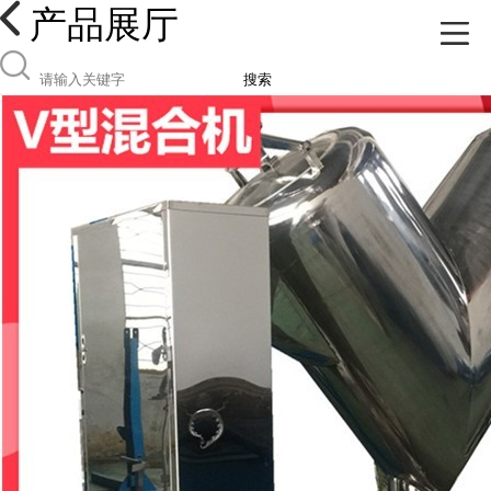
产品展厅
搜索