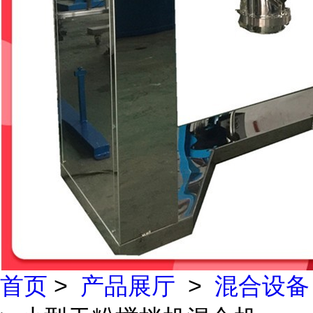
首页
>
产品展厅
>
混合设备