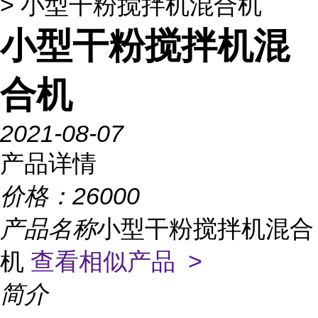
> 小型干粉搅拌机混合机
小型干粉搅拌机混
合机
2021-08-07
产品详情
价格：
26000
产品名称
小型干粉搅拌机混合
机
查看相似产品 >
简介