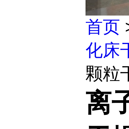
首页
化床
颗粒
离