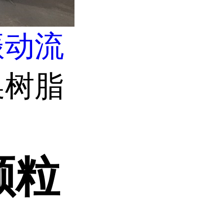
振动流
换树脂
颗粒