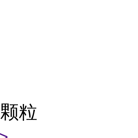
脂颗粒
>