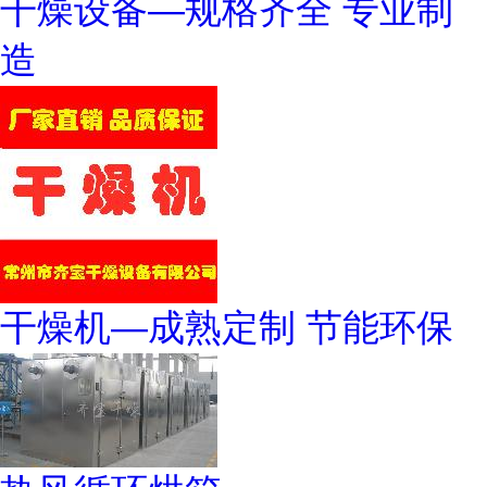
干燥设备—规格齐全 专业制
造
干燥机—成熟定制 节能环保