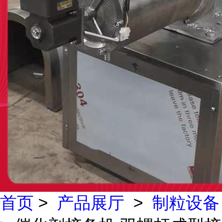
首页
>
产品展厅
>
制粒设备