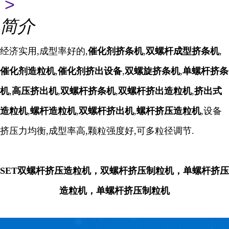
>
简介
经济实用,成型率好的,
催化剂挤条机
,
双螺杆成型挤条机
,
催化剂造粒机
,
催化剂挤出设备
,
双螺旋挤条机
,
单螺杆挤条
机
,
高压挤出机
,
双螺杆挤条机
,
双螺杆挤出造粒机
,
挤出式
造粒机
,
螺杆造粒机
,
双螺杆挤出机
,
螺杆挤压造粒机
,设备
挤压力均衡,成型率高,颗粒强度好,可多粒径调节.
SET双螺杆挤压造粒机，双螺杆挤压制粒机，单螺杆挤压
造粒机，单螺杆挤压制粒机