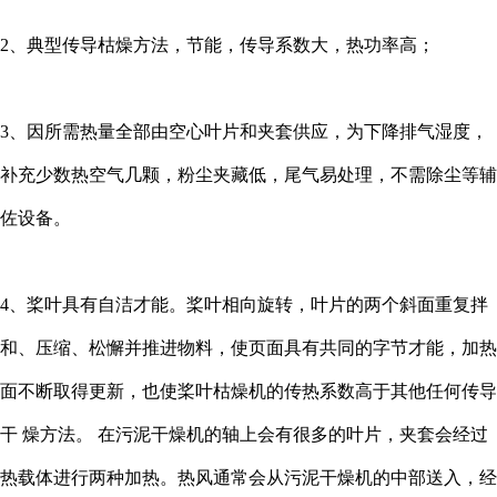
2、典型传导枯燥方法，节能，传导系数大，热功率高；
3、因所需热量全部由空心叶片和夹套供应，为下降排气湿度，
补充少数热空气几颗，粉尘夹藏低，尾气易处理，不需除尘等辅
佐设备。
4、桨叶具有自洁才能。桨叶相向旋转，叶片的两个斜面重复拌
和、压缩、松懈并推进物料，使页面具有共同的字节才能，加热
面不断取得更新，也使桨叶枯燥机的传热系数高于其他任何传导
干 燥方法。 在污泥干燥机的轴上会有很多的叶片，夹套会经过
热载体进行两种加热。热风通常会从污泥干燥机的中部送入，经