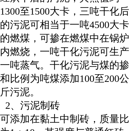
1300至1500大卡，三吨干化后
的污泥可相当于一吨4500大卡
的燃煤，可掺在燃煤中在锅炉
内燃烧，一吨干化污泥可生产
一吨蒸气。干化污泥与煤的掺
和比例为吨煤添加100至200公
斤污泥。
2、污泥制砖
可添加在黏土中制砖，质量比