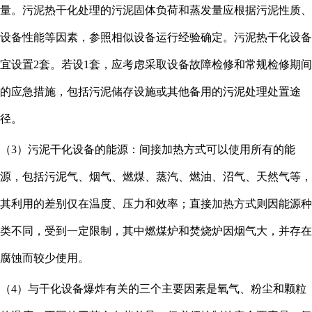
量。污泥热干化处理的污泥固体负荷和蒸发量应根据污泥性质、
设备性能等因素，参照相似设备运行经验确定。污泥热干化设备
宜设置2套。若设1套，应考虑采取设备故障检修和常规检修期间
的应急措施，包括污泥储存设施或其他备用的污泥处理处置途
径。
（3）污泥干化设备的能源：间接加热方式可以使用所有的能
源，包括污泥气、烟气、燃煤、蒸汽、燃油、沼气、天然气等，
其利用的差别仅在温度、压力和效率；直接加热方式则因能源种
类不同，受到一定限制，其中燃煤炉和焚烧炉因烟气大，并存在
腐蚀而较少使用。
（4）与干化设备爆炸有关的三个主要因素是氧气、粉尘和颗粒