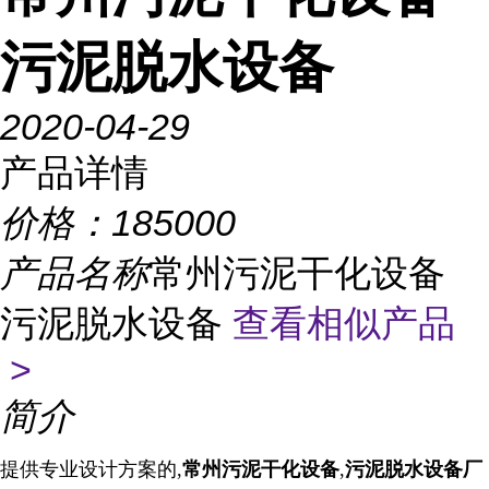
污泥脱水设备
2020-04-29
产品详情
价格：
185000
产品名称
常州污泥干化设备
污泥脱水设备
查看相似产品
>
简介
提供专业设计方案的,
常州污泥干化设备
,
污泥脱水设备厂