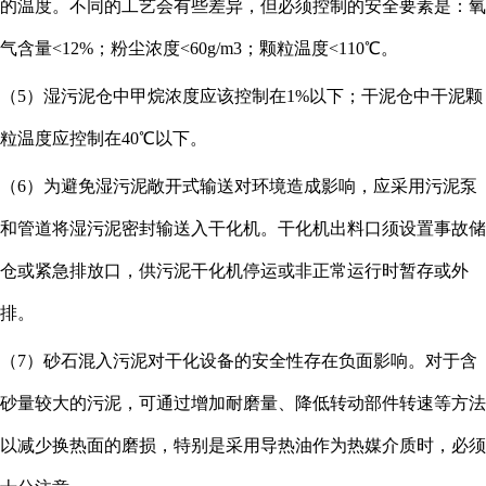
的温度。不同的工艺会有些差异，但必须控制的安全要素是：氧
气含量<12%；粉尘浓度<60g/m3；颗粒温度<110℃。
（5）湿污泥仓中甲烷浓度应该控制在1%以下；干泥仓中干泥颗
粒温度应控制在40℃以下。
（6）为避免湿污泥敞开式输送对环境造成影响，应采用污泥泵
和管道将湿污泥密封输送入干化机。干化机出料口须设置事故储
仓或紧急排放口，供污泥干化机停运或非正常运行时暂存或外
排。
（7）砂石混入污泥对干化设备的安全性存在负面影响。对于含
砂量较大的污泥，可通过增加耐磨量、降低转动部件转速等方法
以减少换热面的磨损，特别是采用导热油作为热媒介质时，必须