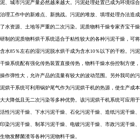
泥、城市污泥产量必然越来越大。污泥处理处置已成为环境综合
治理工作中的新难点、新挑战。污泥的堆放、填埋处理办法造成
了水资源、土地等严重的二次污染。泥质物料干燥专家齐宝干燥
研制的泥质物料烘干系统适合于粘性较大的各种污泥干燥，可将
含水
85％左右的湿污泥脱水烘干成为含水10％以下的干粉。污泥
干燥系统配有强化传热装置直接传热，物料干燥水份控制方便，
操作弹性大，允许产品的流量有较大的波动范围。另外我司的污
泥烘干系统可利用锅炉尾气作为污泥烘干机的热源，使生产成本
大大降低且无二次污染等多种优势。该污泥烘干机系统可应用于
活性污泥干燥、下水污泥干燥、石化污泥干燥、造纸污泥干燥、
印染污泥干燥、制革污泥干燥、电镀污泥干燥、市政污泥干燥、
生物发酵菌渣等各种污泥物料干燥。