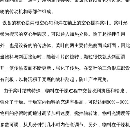
两端的端盖、通有介质的旋转接头、金属软管以及包括齿轮、链
轮的传动机构等部件组成。
设备的核心是两根空心轴和焊在轴上的空心搅拌桨叶。桨叶形
状为楔形的空心半圆形，可以通入加热介质。除了起搅拌作用
外，也是设备的的传热体。桨叶的两主要传热侧面成斜面，因此
当物料与斜面接触时，随着叶片的旋转，颗粒很快就从斜面滑
开，使传热表面不断更新，强化了传热。在桨叶的三角形底部设
有刮板，以将沉积于壳底的物料刮起，防止产生死角。
由于桨叶结构特殊，物料在干燥过程中交替收到挤压和松弛，
强化了干燥。干燥室内物料的充满率很高，可以达到80%～90%,
物料的停留时间通过调节加料速度、搅拌轴转速、物料充满度等
参数可调，从几分钟到几小时内任意调节。另外，物料在干燥机