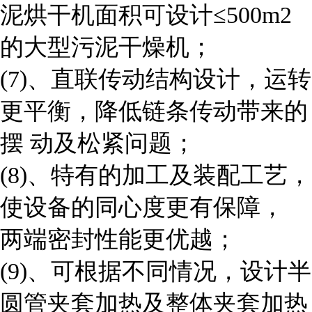
泥烘干机面积可设计≤500m2
的大型污泥干燥机；
(7)、直联传动结构设计，运转
更平衡，降低链条传动带来的
摆 动及松紧问题；
(8)、特有的加工及装配工艺，
使设备的同心度更有保障，
两端密封性能更优越；
(9)、可根据不同情况，设计半
圆管夹套加热及整体夹套加热