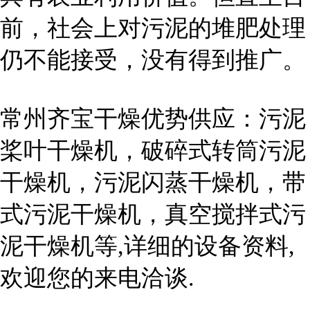
前，社会上对污泥的堆肥处理
仍不能接受，没有得到推广。
常州齐宝干燥优势供应：污泥
桨叶干燥机，破碎式转筒污泥
干燥机，污泥闪蒸干燥机，带
式污泥干燥机，真空搅拌式污
泥干燥机等,详细的设备资料,
欢迎您的来电洽谈.