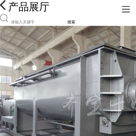
产品展厅
搜索