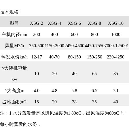
技术规格:
型号
XSG-2
XSG-4
XSG-6
XSG-8
XSG-10
主机内径mm
200
400
600
800
1000
风量M3/h
350-500
1150-2000
2450-4500
4450-7550
7000-12500
1
蒸发水份kg/h
12-17
40-70
80-150
150-250
230-4250
^大装机容量
10
20
40
65
85
kw
^大高度m
4.0
4.8
5.8
6.5
7.1
占地面积m2
15
20
28
35
40
注：1.水分蒸发量是以进风温度为1 80oC，出风温度为80oC 时
每小时蒸发的水份，