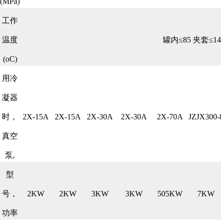
(MPa)
工作
温度
罐内≤85 夹套≤14
(oC)
用冷
凝器
时，
2X-15A
2X-15A
2X-30A
2X-30A
2X-70A
JZJX300-
真空
泵,
型
号，
2KW
2KW
3KW
3KW
505KW
7KW
功率