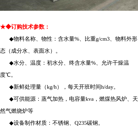
★◆订购技术参数：
◆
物料名称、物性：含水量%、比重g/cm3、物料外形
态（成分水、表面水）。
◆
水分、温度：初水分、终含水量%、允许干燥温
度℃。
◆
新鲜处理量（kg/h），每天开班时间h/day。
◆
可供能源：蒸气加热，电容量kva，燃煤热风炉、天
然气燃烧炉等
◆
设备制作材质：不锈钢、Q235碳钢。