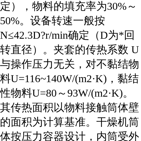
定），物料的填充率为30%～
50%。设备转速一般按
N≤42.3D?r/min确定（D为*回
转直径）。夹套的
传热系数
U
与操作压力无关，对不黏结物
料U=116~140W/(m2·K)，黏结
性物料U=80～93W/(m2·K)。
其传热面积以物料接触筒体壁
的面积为计算基准。干燥机筒
体按压力容器设计，内筒受外