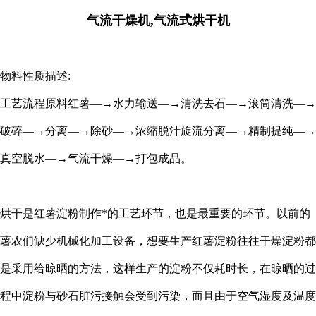
气流干燥机,气流式烘干机
物料性质描述:
工艺流程原料红薯—→水力输送—→清洗去石—→滚筒清洗—→
破碎—→分离—→除砂—→浓缩脱汁旋流分离—→精制提纯—→
真空脱水—→气流干燥—→打包成品。
烘干是红薯淀粉制作*的工艺环节，也是最重要的环节。以前的
薯农们缺少机械化加工设备，想要生产红薯淀粉往往干燥淀粉都
是采用给晾晒的方法，这样生产的淀粉不仅耗时长，在晾晒的过
程中淀粉与砂石脏污接触会受到污染，而且由于空气湿度及温度