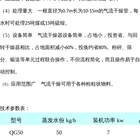
（4）处理量大 一根直径为
长为
的气流干燥管，每
0.7m
10-15m
水时可处理
吨煤或
吨硫铵。
25
15
（5）设备简单 气流干燥器设备简单，占地小，投资省。与回
转干燥器相比，占地面积减小
，投痪约省
。粉碎、筛
60%
80%
分、输送等单元过程联合操作，不但流程简化，而且操作易于自
动控制。
应用范围广
气流干燥可用于各种粉粒状物料。
（6）
技术参数表：
型号
蒸发水份 kg/h
装机功率 kw
QG50
50
7