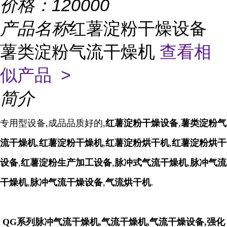
价格：
120000
产品名称
红薯淀粉干燥设备
薯类淀粉气流干燥机
查看相
似产品 >
简介
专用型设备,成品品质好的,
红薯淀
粉干燥设备
,
薯类淀粉气
流干燥机
,
红薯淀
粉
干燥机
,
红薯淀
粉
烘干机
,
红薯淀
粉
烘干
设备
,
红薯淀
粉
生产加工设备
,
脉冲式气流干燥机
,
脉冲气流
干燥机
,
脉冲气流干燥设备
,
气流烘干机
.
QG系列
脉冲气流干燥机,
气流干燥机,气流干燥设备,强化