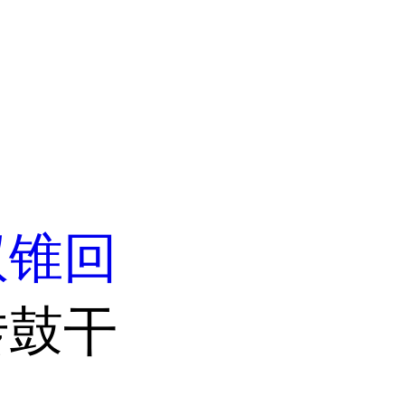
双锥回
转鼓干