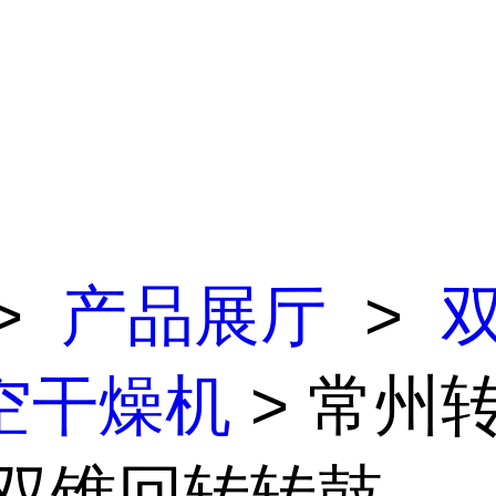
>
产品展厅
>
空干燥机
> 常州
双锥回转转鼓...