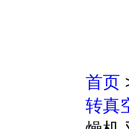
首页
转真
燥机 