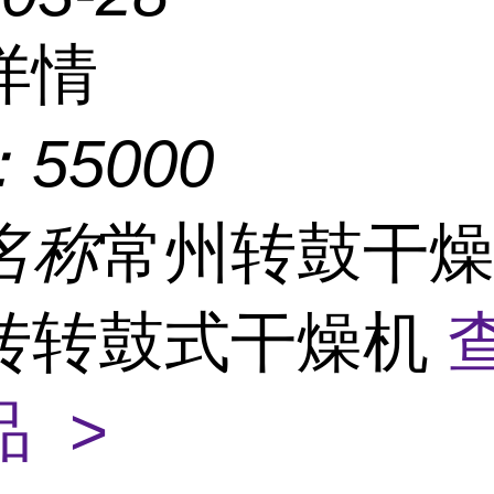
详情
：
55000
名称
常州转鼓干燥
转转鼓式干燥机
 >