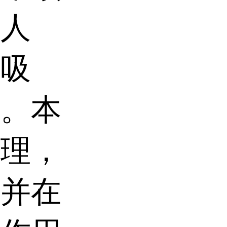
作人
空吸
料。本
原理，
，并在