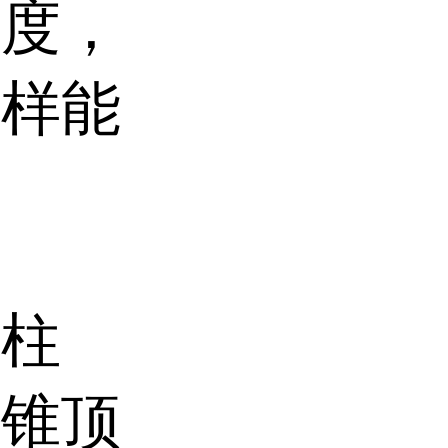
合度，
同样能
圆柱
圆锥顶