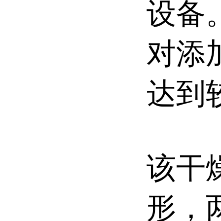
设备
对添
达到
该干
形，