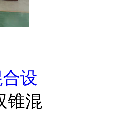
混合设
双锥混