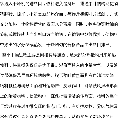
续送入干燥机的进料口，物料进入器身后，通过桨叶的转动使物
料翻转、搅拌，不断更新加热介面，与器身和桨叶片接触，并被
充分加热，使物料所含的表面水分蒸发。同时，物料随桨叶轴的
旋转成螺旋轨迹向出料口方向输送，在输送中继续搅拌，使物料
中渗出的水分继续蒸发。干燥均匀的合格产品由出料口排出。
整个干燥过程主要是间接传导加热，绝大部分热量均用来加热
物料，热量损失仅仅是为了带走湿份而通入的少量空气、以及通
过器体保温层向环境的散热。楔形桨叶传热面具有自清洁功能，
物料颗粒与楔形面的相对运动产生洗刷作用，能够洗刷掉楔形面
上的附着物料，使运动中一直保持着清洁的传热面。物料的整个
干燥过程在封闭微负压的状态下进行，有机挥发物、异味气体及
水分通过引风装置送至废气处理单元，从而避免了对环境的污