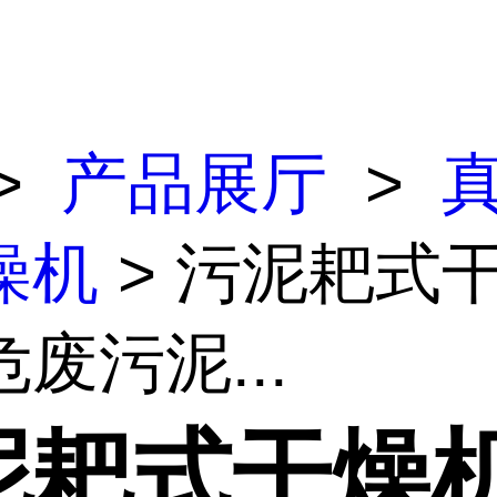
>
产品展厅
>
燥机
> 污泥耙式
废污泥...
泥耙式干燥机