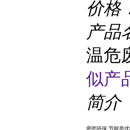
价格
产品
温危
似产品
简介
密闭环保,节能质优