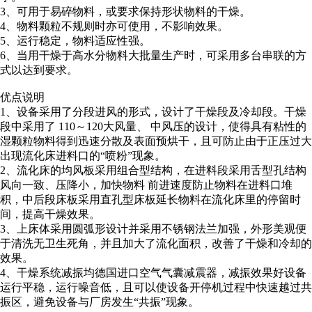
3、可用于易碎物料，或要求保持形状物料的干燥。
4、物料颗粒不规则时亦可使用，不影响效果。
5、运行稳定，物料适应性强。
6、当用干燥于高水分物料大批量生产时，可采用多台串联的方
式以达到要求。
优点说明
1、设备采用了分段进风的形式，设计了干燥段及冷却段。干燥
段中采用了 110～120大风量、 中风压的设计，使得具有粘性的
湿颗粒物料得到迅速分散及表面预烘干，且可防止由于正压过大
出现流化床进料口的“喷粉”现象。
2、流化床的均风板采用组合型结构，在进料段采用舌型孔结构
风向一致、压降小，加快物料 前进速度防止物料在进料口堆
积，中后段床板采用直孔型床板延长物料在流化床里的停留时
间，提高干燥效果。
3、上床体采用圆弧形设计并采用不锈钢法兰加强，外形美观便
于清洗无卫生死角，并且加大了流化面积，改善了干燥和冷却的
效果。
4、干燥系统减振均德国进口空气气囊减震器，减振效果好设备
运行平稳，运行噪音低，且可以使设备开停机过程中快速越过共
振区，避免设备与厂房发生“共振”现象。