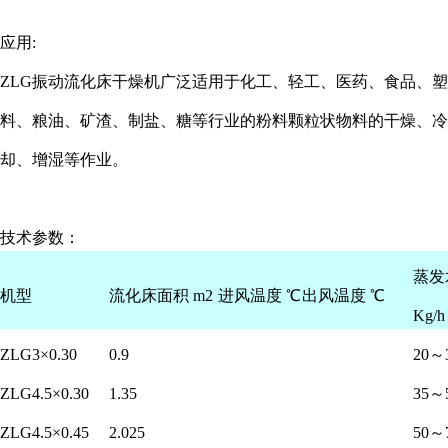
应用:
ZLG振动流化床干燥机广泛适用于化工、轻工、医药、食品、塑
料、粮油、矿渣、制盐、糖等行业的粉料颗粒状物料的干燥、冷
却、增湿等作业。
技术参数：
蒸发
机型
流化床面积 m2
进风温度 ℃
出风温度 ℃
Kg/h
ZLG3×0.30
0.9
20～
ZLG4.5×0.30
1.35
35～
ZLG4.5×0.45
2.025
50～