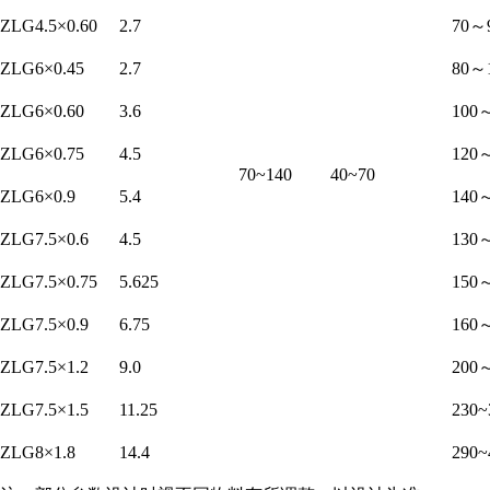
ZLG4.5×0.60
2.7
70～
ZLG6×0.45
2.7
80～
ZLG6×0.60
3.6
100
ZLG6×0.75
4.5
120
70~140
40~70
ZLG6×0.9
5.4
140
ZLG7.5×0.6
4.5
130
ZLG7.5×0.75
5.625
150
ZLG7.5×0.9
6.75
160
ZLG7.5×1.2
9.0
200
ZLG7.5×1.5
11.25
230~
ZLG8×1.8
14.4
290~