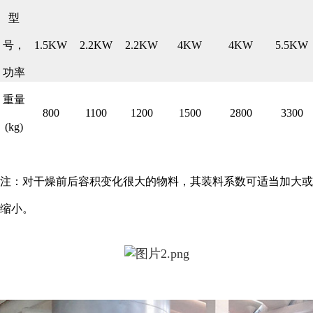
型
号，
1.5KW
2.2KW
2.2KW
4KW
4KW
5.5KW
功率
重量
800
1100
1200
1500
2800
3300
(kg)
注：对干燥前后容积变化很大的物料，其装料系数可适当加大或
缩小。