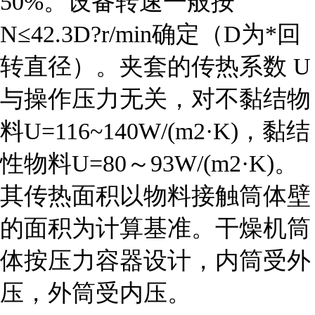
50%。设备转速一般按
N≤42.3D?r/min确定（D为*回
转直径）。夹套的
传热系数
U
与操作压力无关，对不黏结物
料U=116~140W/(m2·K)，黏结
性物料U=80～93W/(m2·K)。
其传热面积以物料接触筒体壁
的面积为计算基准。干燥机筒
体按压力容器设计，内筒受外
压，外筒受内压。