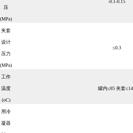
-0.1-0.15
压
(MPa)
夹套
设计
≤0.3
压力
(MPa)
工作
温度
罐内≤85 夹套≤14
(oC)
用冷
凝器