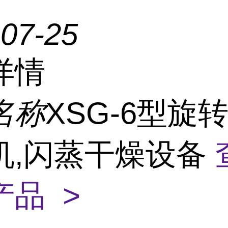
-07-25
详情
名称
XSG-6型旋
机,闪蒸干燥设备
产品 >