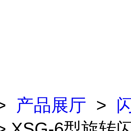
>
产品展厅
>
> XSG-6型旋转