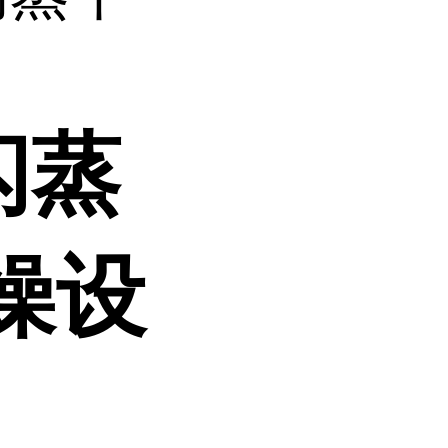
闪蒸
燥设