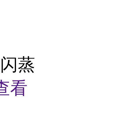
转闪蒸
查看