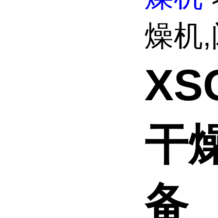
燥机,
XS
干
备