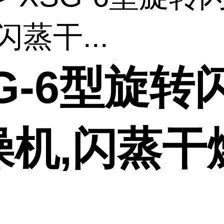
闪蒸干...
G-6型旋转
燥机,闪蒸干