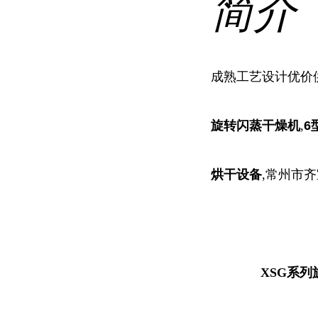
简介
成熟工艺设计优价
旋转闪蒸干燥机
,
6
烘干设备
,常州市
XSG系