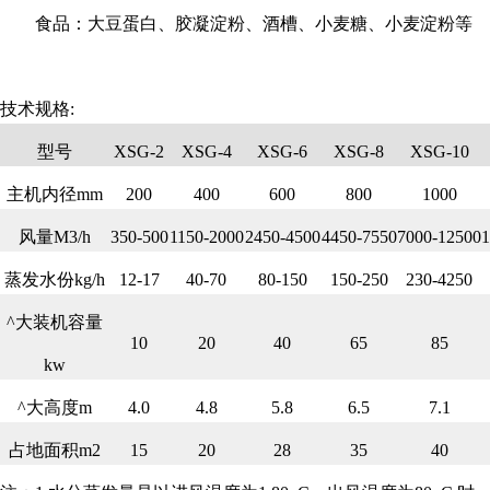
食品：大豆蛋白、胶凝淀粉、酒槽、小麦糖、小麦淀粉等
技术规格:
型号
XSG-2
XSG-4
XSG-6
XSG-8
XSG-10
主机内径mm
200
400
600
800
1000
风量M3/h
350-500
1150-2000
2450-4500
4450-7550
7000-12500
1
蒸发水份kg/h
12-17
40-70
80-150
150-250
230-4250
^大装机容量
10
20
40
65
85
kw
^大高度m
4.0
4.8
5.8
6.5
7.1
占地面积m2
15
20
28
35
40