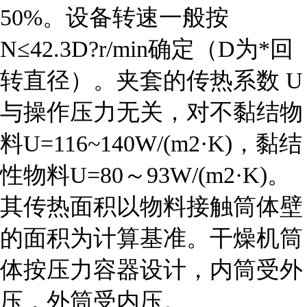
50%。设备转速一般按
N≤42.3D?r/min确定（D为*回
转直径）。夹套的
传热系数
U
与操作压力无关，对不黏结物
料U=116~140W/(m2·K)，黏结
性物料U=80～93W/(m2·K)。
其传热面积以物料接触筒体壁
的面积为计算基准。干燥机筒
体按压力容器设计，内筒受外
压，外筒受内压。