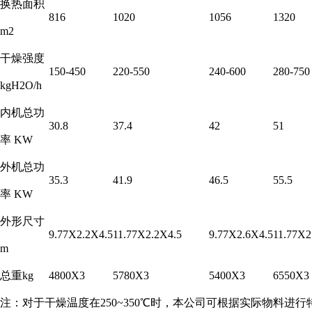
换热面积
816
1020
1056
1320
m2
干燥强度
150-450
220-550
240-600
280-750
kgH2O/h
内机总功
30.8
37.4
42
51
率 KW
外机总功
35.3
41.9
46.5
55.5
率 KW
外形尺寸
9.77X2.2X4.5
11.77X2.2X4.5
9.77X2.6X4.5
11.77X2
m
总重kg
4800X3
5780X3
5400X3
6550X3
注：对于干燥温度在250~350℃时，本公司可根据实际物料进行