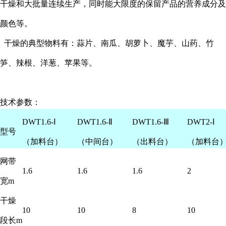
干燥和大批量连续生产，同时能大限度的保留产品的营养成分及
颜色等。
干燥的典型物料有：蒜片、南瓜、胡萝卜、魔芋、山药、竹
笋、辣根、洋葱、苹果等。
技术参数：
DWT1.6-Ⅰ
DWT1.6-Ⅱ
DWT1.6-Ⅲ
DWT2-Ⅰ
型号
（加料台）
（中间台）
（出料台）
（加料台
网带
1.6
1.6
1.6
2
宽m
干燥
10
10
8
10
段长m