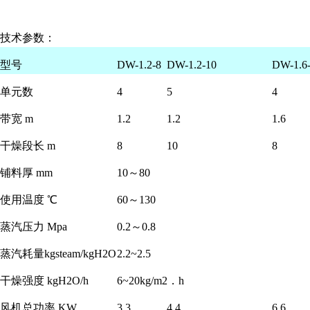
技术参数：
型号
DW-1.2-8
DW-1.2-10
DW-1.6
单元数
4
5
4
带宽 m
1.2
1.2
1.6
干燥段长 m
8
10
8
铺料厚 mm
10～80
使用温度 ℃
60～130
蒸汽压力 Mpa
0.2～0.8
蒸汽耗量kgsteam/kgH2O
2.2~2.5
干燥强度 kgH2O/h
6~20kg/m2．h
风机总功率 KW
3.3
4.4
6.6