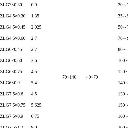
ZLG3×0.30
0.9
20～
ZLG4.5×0.30
1.35
35～
ZLG4.5×0.45
2.025
50～
ZLG4.5×0.60
2.7
70～
ZLG6×0.45
2.7
80～
ZLG6×0.60
3.6
100
ZLG6×0.75
4.5
120
70~140
40~70
ZLG6×0.9
5.4
140
ZLG7.5×0.6
4.5
130
ZLG7.5×0.75
5.625
150
ZLG7.5×0.9
6.75
160
ZLG7.5×1.2
9.0
200