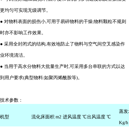
更均匀可实现无级调节。
● 对物料表面的损伤小,可用于易碎物料的干燥;物料颗粒不规则
时亦不影响工作效果。
● 采用全封闭式的结构,有效地防止了物料与空气间空叉感染作
业环境清洁。
● 当用于高水分物料大批量生产时,可采用多台串联的方式以达
到用户要求(典型物料:如聚丙烯酰胺等)。
技术参数：
蒸发
机型
流化床面积 m2
进风温度 ℃
出风温度 ℃
Kg/h