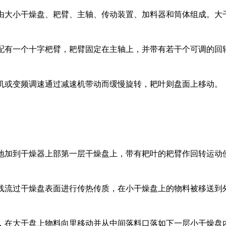
由大小干燥盘、耙臂、主轴、传动装置、加料器和筒体组成。大
配有一个十字杷臂，耙臂固定在主轴上，并带有若干个可调的回
机或变频调速通过减速机带动而缓慢旋转，耙叶则盘面上移动。
地加到干燥器上部第一层干燥盘上，带有耙叶的耙臂作回转运动
线流过干燥盘表面进行传热传质，在小干燥盘上的物料被移送到
，在大干盘上物料向里移动并从中间落料口落如下一层小干燥盘