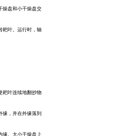
干燥盘和小干燥盘交
转耙叶。运行时，轴
使耙叶连续地翻抄物
外缘，并在外缘落到
内缘。大小干燥盘上