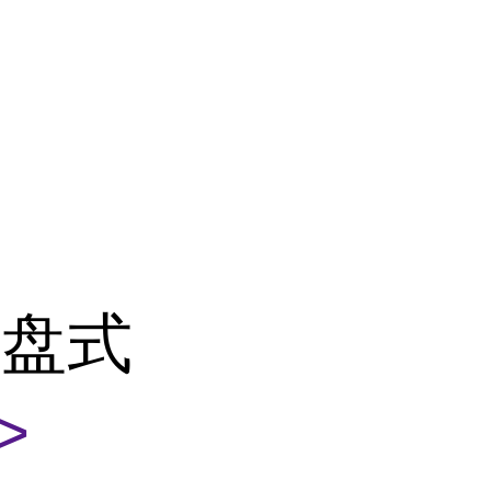
用盘式
>