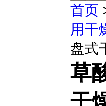
首页
用干
盘式
草
干