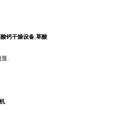
草酸钙干燥设备
,
草酸
显.
机