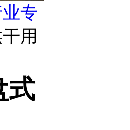
行业专
烘干用
盘式