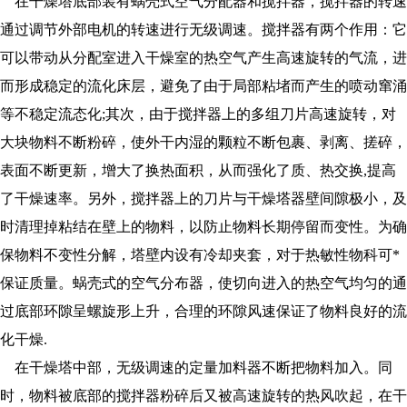
在干燥塔底部装有蜗壳式空气分配器和搅拌器，搅拌器的转速
通过调节外部电机的转速进行无级调速。搅拌器有两个作用：它
可以带动从分配室进入干燥室的热空气产生高速旋转的气流，进
而形成稳定的流化床层，避免了由于局部粘堵而产生的喷动窜涌
等不稳定流态化
;其次，由于搅拌器上的多组刀片高速旋转，对
大块物料不断粉碎，使外干内湿的颗粒不断包裹、剥离、搓碎，
表面不断更新，增大了换热面积，从而强化了质、热交换,提高
了干燥速率。另外，搅拌器上的刀片与干燥塔器壁间隙极小，及
时清理掉粘结在壁上的物料，以防止物料长期停留而变性。为确
保物料不变性分解，塔壁内设有冷却夹套，对于热敏性物科可*
保证质量。蜗壳式的空气分布器，使切向进入的热空气均匀的通
过底部环隙呈螺旋形上升，合理的环隙风速保证了物料良好的流
化干燥.
在干燥塔中部，无级调速的定量加料器不断把物料加入。同
时，物料被底部的搅拌器粉碎后又被高速旋转的热风吹起，在干