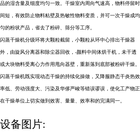
品的湿含量及细度均匀一致。干燥室内周向气速高，物料停留时
间短，有效防止物料粘壁及热敏性物料变质，并可一次干燥成均
匀的粉状产品，省去了粉碎、筛分等工序。
闪蒸干燥机分级环将大颗粒截留，小颗粒从环中心排出干燥器
外，由旋风分离器和除尘器回收，
-颜料中间体烘干机，未干透
或大块物料受离心力作用甩向器壁，重新落到底部被粉碎干燥。
闪蒸干燥机既实现动态干燥的持续化操做，又降服静态干炎热效
率低、劳动强度大、污染及华侈严峻等错误谬误，使化工产物正
在干燥单位上切实做到效害、量量、效率和的完满同一。
设备图片: